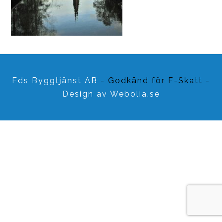
Eds Byggtjänst AB
- Godkänd för F-Skatt -
Design av
Webolia.se